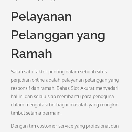
Pelayanan
Pelanggan yang
Ramah
Salah satu faktor penting dalam sebuah situs
perjudian online adalah pelayanan pelanggan yang
responsif dan ramah. Bahas Slot Akurat menyadari
hal ini dan selalu siap membantu para pengguna
dalam mengatasi berbagai masalah yang mungkin
timbul selama bermain.
Dengan tim customer service yang profesional dan