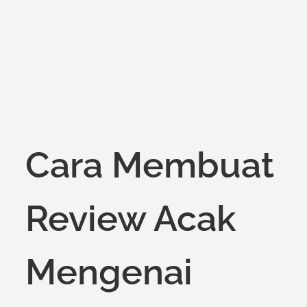
on
Cara Membuat
Review Acak
Mengenai