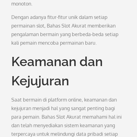
monoton.
Dengan adanya fitur-fitur unik dalam setiap
permainan slot, Bahas Slot Akurat memberikan
pengalaman bermain yang berbeda-beda setiap
kali pemain mencoba permainan baru.
Keamanan dan
Kejujuran
Saat bermain di platform online, keamanan dan
kejujuran menjadi hal yang sangat penting bagi
para pemain. Bahas Slot Akurat memahami hal ini
dan telah menyediakan sistem keamanan yang
terpercaya untuk melindungi data pribadi setiap