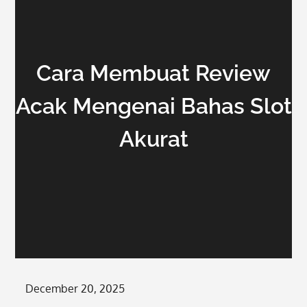
Cara Membuat Review
Acak Mengenai Bahas Slot
Akurat
Posted
December 20, 2025