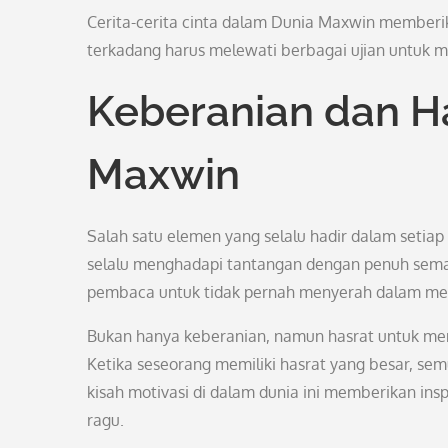
Cerita-cerita cinta dalam Dunia Maxwin memberi
terkadang harus melewati berbagai ujian untuk 
Keberanian dan Ha
Maxwin
Salah satu elemen yang selalu hadir dalam setiap
selalu menghadapi tantangan dengan penuh sema
pembaca untuk tidak pernah menyerah dalam me
Bukan hanya keberanian, namun hasrat untuk men
Ketika seseorang memiliki hasrat yang besar, sem
kisah motivasi di dalam dunia ini memberikan ins
ragu.