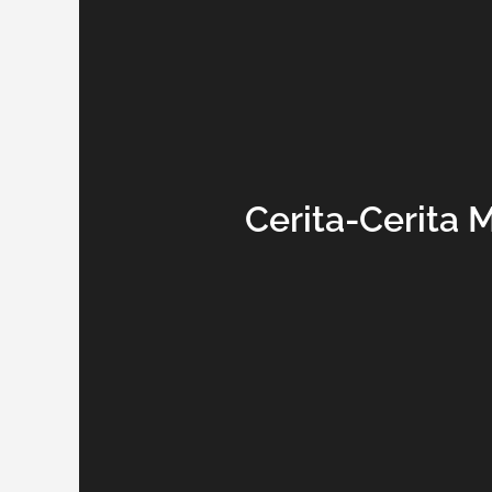
Cerita-Cerita 