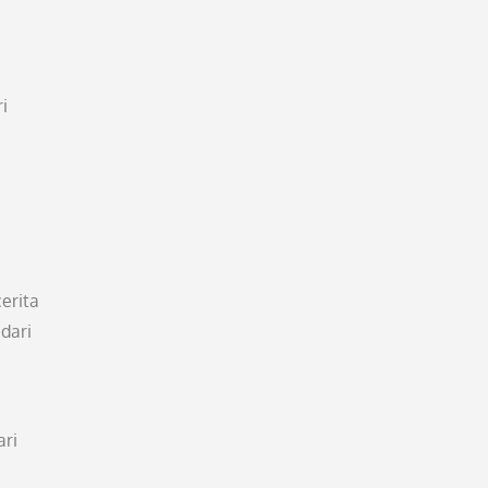
i
erita
dari
ari