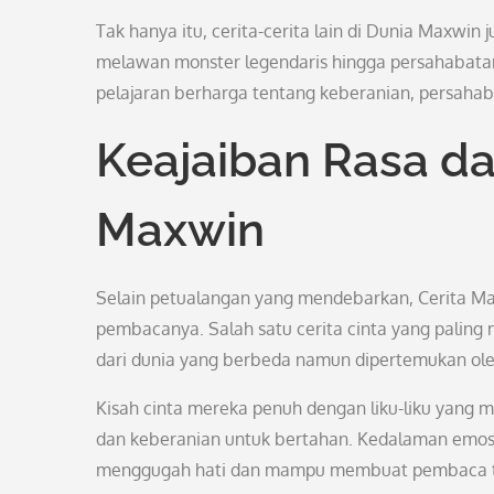
Tak hanya itu, cerita-cerita lain di Dunia Maxwin
melawan monster legendaris hingga persahabatan 
pelajaran berharga tentang keberanian, persaha
Keajaiban Rasa da
Maxwin
Selain petualangan yang mendebarkan, Cerita Max
pembacanya. Salah satu cerita cinta yang paling 
dari dunia yang berbeda namun dipertemukan oleh
Kisah cinta mereka penuh dengan liku-liku yang
dan keberanian untuk bertahan. Kedalaman emosi
menggugah hati dan mampu membuat pembaca ter