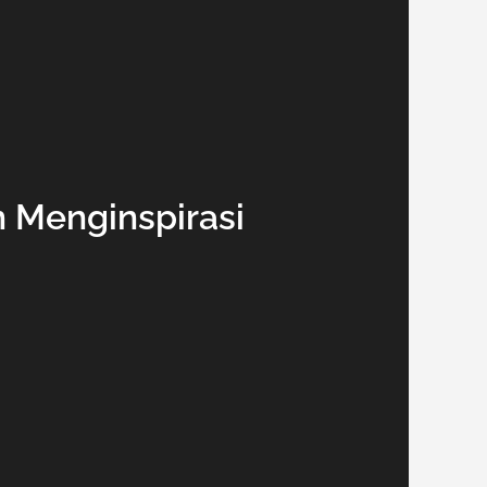
n Menginspirasi