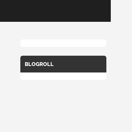
BLOGROLL