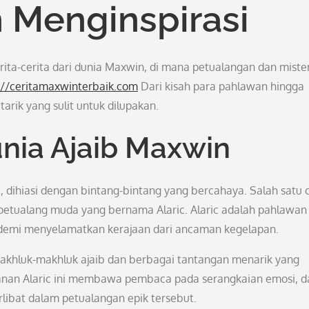
 Menginspirasi
rita-cerita dari dunia Maxwin, di mana petualangan dan mister
://ceritamaxwinterbaik.com
Dari kisah para pahlawan hingga
arik yang sulit untuk dilupakan.
nia Ajaib Maxwin
, dihiasi dengan bintang-bintang yang bercahaya. Salah satu c
petualang muda yang bernama Alaric. Alaric adalah pahlawan 
demi menyelamatkan kerajaan dari ancaman kegelapan.
akhluk-makhluk ajaib dan berbagai tantangan menarik yang
anan Alaric ini membawa pembaca pada serangkaian emosi, d
libat dalam petualangan epik tersebut.