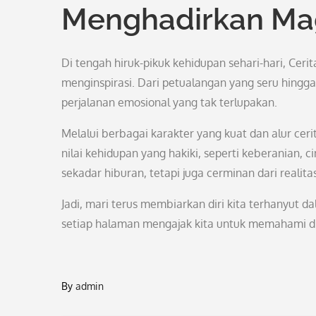
Menghadirkan Mag
Di tengah hiruk-pikuk kehidupan sehari-hari, Ce
menginspirasi. Dari petualangan yang seru hingg
perjalanan emosional yang tak terlupakan.
Melalui berbagai karakter yang kuat dan alur cer
nilai kehidupan yang hakiki, seperti keberanian, c
sekadar hiburan, tetapi juga cerminan dari reali
Jadi, mari terus membiarkan diri kita terhanyut 
setiap halaman mengajak kita untuk memahami di
By
admin