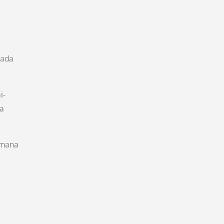
pada
i-
ya
 mana