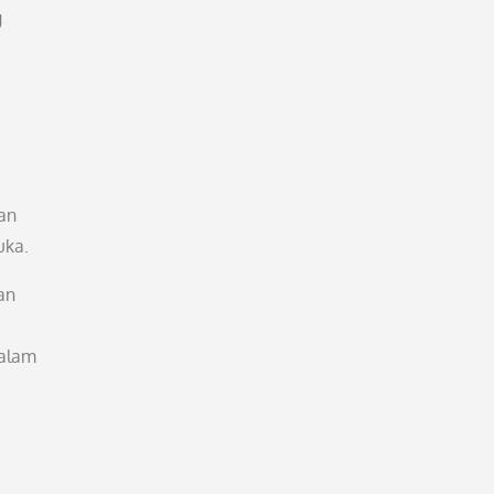
g
an
uka.
an
dalam