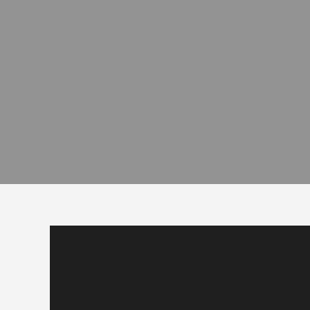
Skip
to
content