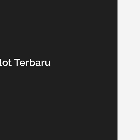
lot Terbaru