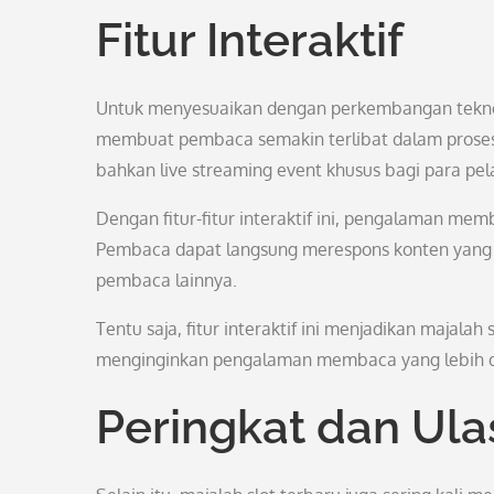
Fitur Interaktif
Untuk menyesuaikan dengan perkembangan teknolog
membuat pembaca semakin terlibat dalam proses me
bahkan live streaming event khusus bagi para pe
Dengan fitur-fitur interaktif ini, pengalaman mem
Pembaca dapat langsung merespons konten yang 
pembaca lainnya.
Tentu saja, fitur interaktif ini menjadikan majala
menginginkan pengalaman membaca yang lebih da
Peringkat dan Ul