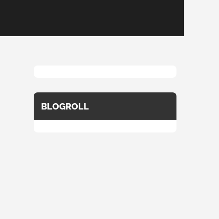
BLOGROLL