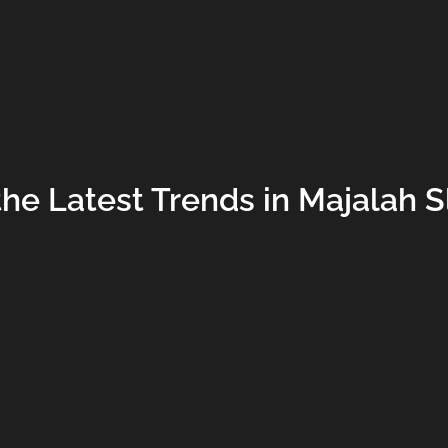
the Latest Trends in Majalah S