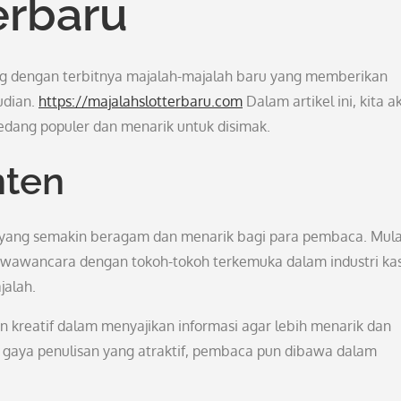
erbaru
ang dengan terbitnya majalah-majalah baru yang memberikan
judian.
https://majalahslotterbaru.com
Dalam artikel ini, kita a
sedang populer dan menarik untuk disimak.
ten
n yang semakin beragam dan menarik bagi para pembaca. Mulai
ga wawancara dengan tokoh-tokoh terkemuka dalam industri ka
jalah.
in kreatif dalam menyajikan informasi agar lebih menarik dan
n gaya penulisan yang atraktif, pembaca pun dibawa dalam