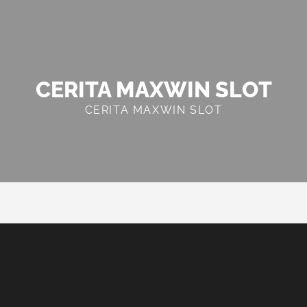
CERITA MAXWIN SLOT
CERITA MAXWIN SLOT