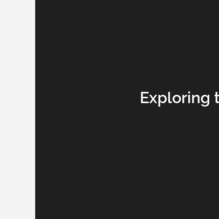
Exploring 