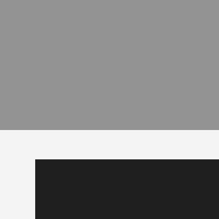
Skip
to
content