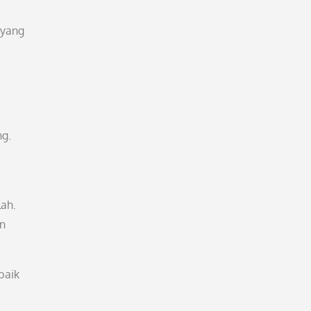
 yang
ng.
ah.
an
baik