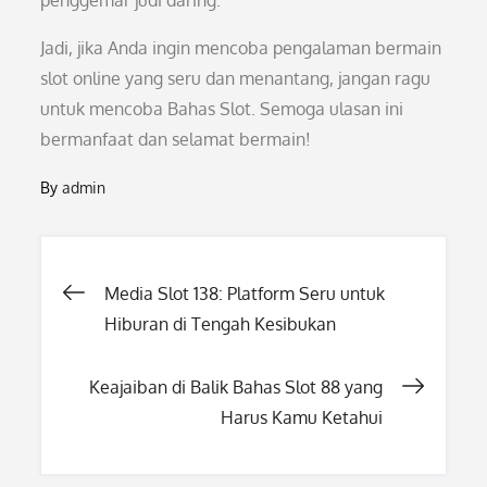
penggemar judi daring.
Jadi, jika Anda ingin mencoba pengalaman bermain
slot online yang seru dan menantang, jangan ragu
untuk mencoba Bahas Slot. Semoga ulasan ini
bermanfaat dan selamat bermain!
By
admin
Post
Media Slot 138: Platform Seru untuk
Hiburan di Tengah Kesibukan
navigation
Keajaiban di Balik Bahas Slot 88 yang
Harus Kamu Ketahui