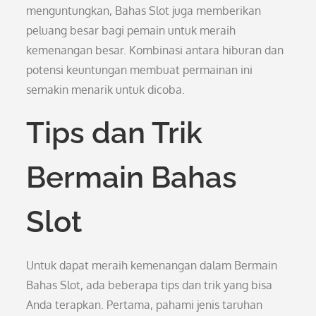
menguntungkan, Bahas Slot juga memberikan
peluang besar bagi pemain untuk meraih
kemenangan besar. Kombinasi antara hiburan dan
potensi keuntungan membuat permainan ini
semakin menarik untuk dicoba.
Tips dan Trik
Bermain Bahas
Slot
Untuk dapat meraih kemenangan dalam Bermain
Bahas Slot, ada beberapa tips dan trik yang bisa
Anda terapkan. Pertama, pahami jenis taruhan