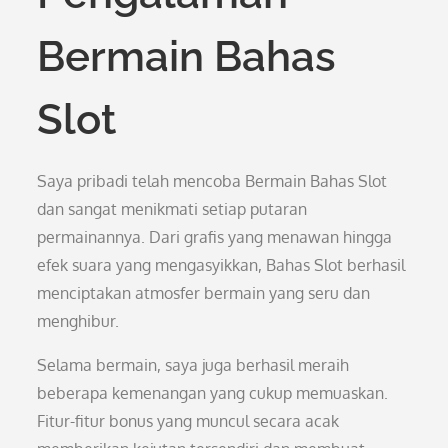
Bermain Bahas
Slot
Saya pribadi telah mencoba Bermain Bahas Slot
dan sangat menikmati setiap putaran
permainannya. Dari grafis yang menawan hingga
efek suara yang mengasyikkan, Bahas Slot berhasil
menciptakan atmosfer bermain yang seru dan
menghibur.
Selama bermain, saya juga berhasil meraih
beberapa kemenangan yang cukup memuaskan.
Fitur-fitur bonus yang muncul secara acak