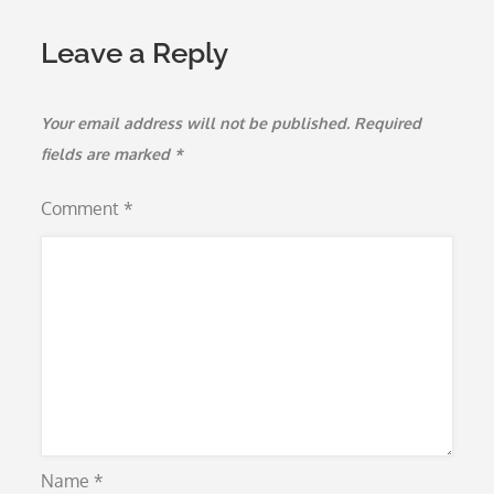
Leave a Reply
Your email address will not be published.
Required
fields are marked
*
Comment
*
Name
*