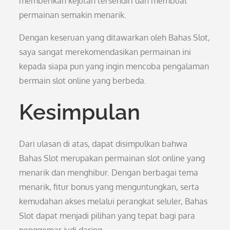
memberikan kejutan tersendiri dan membuat
permainan semakin menarik.
Dengan keseruan yang ditawarkan oleh Bahas Slot,
saya sangat merekomendasikan permainan ini
kepada siapa pun yang ingin mencoba pengalaman
bermain slot online yang berbeda.
Kesimpulan
Dari ulasan di atas, dapat disimpulkan bahwa
Bahas Slot merupakan permainan slot online yang
menarik dan menghibur. Dengan berbagai tema
menarik, fitur bonus yang menguntungkan, serta
kemudahan akses melalui perangkat seluler, Bahas
Slot dapat menjadi pilihan yang tepat bagi para