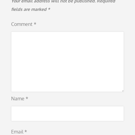
Your email address will not be published.
Required
fields are marked
*
Comment
*
Name
*
Email
*