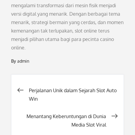
mengalami transformasi dari mesin fisik menjadi
versi digital yang menarik. Dengan berbagai tema
menarik, strategi bermain yang cerdas, dan momen
kemenangan tak terlupakan, slot online terus
menjadi pilihan utama bagi para pecinta casino
online.
By
admin
Post
Perjalanan Unik dalam Sejarah Slot Auto
Win
navigation
Menantang Keberuntungan di Dunia
Media Slot Viral