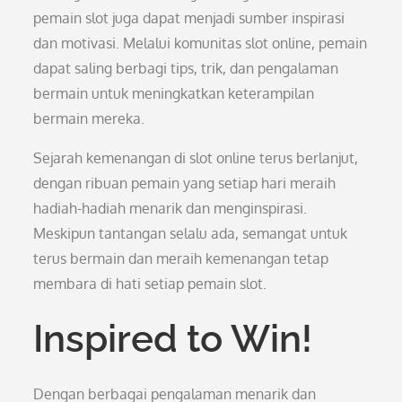
pemain slot juga dapat menjadi sumber inspirasi
dan motivasi. Melalui komunitas slot online, pemain
dapat saling berbagi tips, trik, dan pengalaman
bermain untuk meningkatkan keterampilan
bermain mereka.
Sejarah kemenangan di slot online terus berlanjut,
dengan ribuan pemain yang setiap hari meraih
hadiah-hadiah menarik dan menginspirasi.
Meskipun tantangan selalu ada, semangat untuk
terus bermain dan meraih kemenangan tetap
membara di hati setiap pemain slot.
Inspired to Win!
Dengan berbagai pengalaman menarik dan