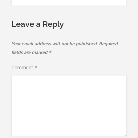
Leave a Reply
Your email address will not be published.
Required
fields are marked
*
Comment
*