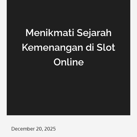
Menikmati Sejarah
Kemenangan di Slot
Online
Posted
December 20, 2025