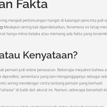
an Fakta
ring menjadi perbincangan hangat di kalangan pencinta judi on
om
Meskipun sering kali diperdebatkan, fenomena ini tetap me
akurat hanya mitos belaka atau memang ada fakta yang tersem
s atau Kenyataan?
ak pemain judi online penasaran. Beberapa meyakini bahwa 
isa diprediksi, sementara yang lain menganggapnya sebagai se
 tentu sering mendengar cerita tentang pemain yang berhasil
hasia” di balik slot akurat ini. Namun, seberapa benarkah k