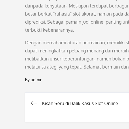
daripada kenyataan. Meskipun terdapat berbagai
besar berkat “rahasia” slot akurat, namun pada das
diprediksi. Sebagai pemain judi online, penting u
terbukti kebenarannya.
Dengan memahami aturan permainan, memiliki str
dapat meningkatkan peluang menang dan meraih ke
melibatkan unsur keberuntungan, namun bukan b
melalui strategi yang tepat. Selamat bermain da
By
admin
Kisah Seru di Balik Kasus Slot Online
Post
navigation