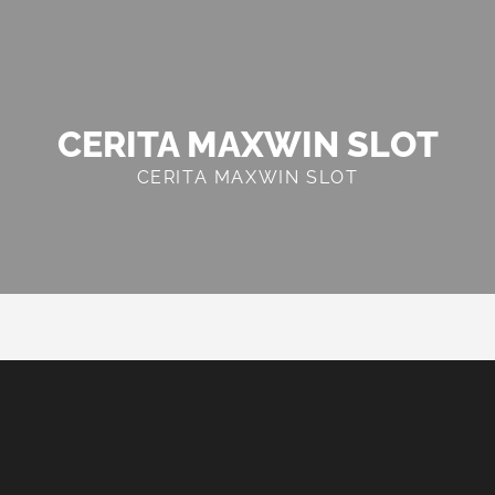
CERITA MAXWIN SLOT
CERITA MAXWIN SLOT