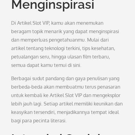
Menginspirasi
Di Artikel Slot VIP, kamu akan menemukan
beragam topik menarik yang dapat menginspirasi
dan memperluas pengetahuanmu. Mulai dari
artikel tentang teknologi terkini, tips kesehatan,
petualangan seru, hingga ulasan film terbaru,
semua dapat kamu temui di sini.
Berbagai sudut pandang dan gaya penulisan yang
berbeda-beda akan membuatmu terus penasaran
untuk kembali ke Artikel Slot VIP dan mengeksplor
lebih jauh lagi. Setiap artikel memiliki keunikan dan
keasyikan tersendiri, menjadikannya tempat ideal
bagi para pecinta literasi.