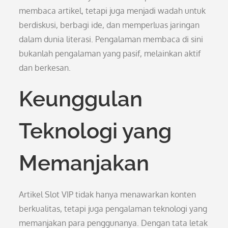
membaca artikel, tetapi juga menjadi wadah untuk
berdiskusi, berbagi ide, dan memperluas jaringan
dalam dunia literasi. Pengalaman membaca di sini
bukanlah pengalaman yang pasif, melainkan aktif
dan berkesan.
Keunggulan
Teknologi yang
Memanjakan
Artikel Slot VIP tidak hanya menawarkan konten
berkualitas, tetapi juga pengalaman teknologi yang
memanjakan para penggunanya. Dengan tata letak