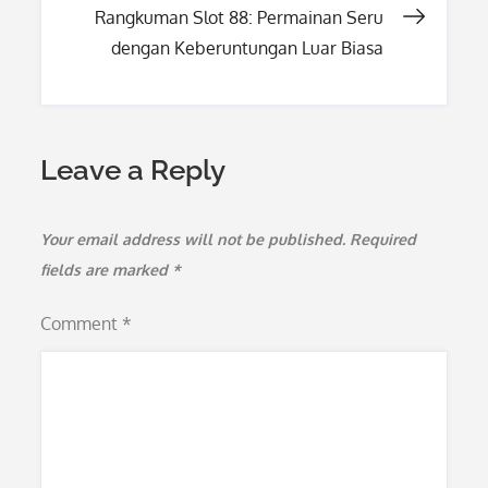
Rangkuman Slot 88: Permainan Seru
dengan Keberuntungan Luar Biasa
Leave a Reply
Your email address will not be published.
Required
fields are marked
*
Comment
*