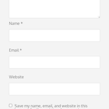
Name
*
Email
*
Website
Save my name, email, and website in this