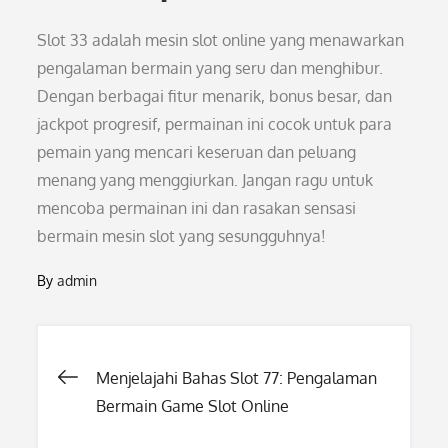
Slot 33 adalah mesin slot online yang menawarkan
pengalaman bermain yang seru dan menghibur.
Dengan berbagai fitur menarik, bonus besar, dan
jackpot progresif, permainan ini cocok untuk para
pemain yang mencari keseruan dan peluang
menang yang menggiurkan. Jangan ragu untuk
mencoba permainan ini dan rasakan sensasi
bermain mesin slot yang sesungguhnya!
By
admin
Post
Menjelajahi Bahas Slot 77: Pengalaman
Bermain Game Slot Online
navigation