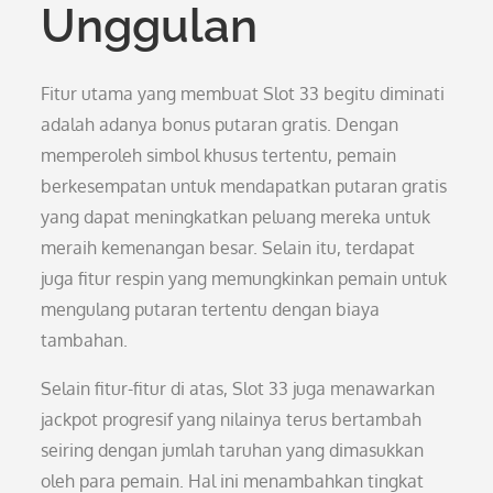
Unggulan
Fitur utama yang membuat Slot 33 begitu diminati
adalah adanya bonus putaran gratis. Dengan
memperoleh simbol khusus tertentu, pemain
berkesempatan untuk mendapatkan putaran gratis
yang dapat meningkatkan peluang mereka untuk
meraih kemenangan besar. Selain itu, terdapat
juga fitur respin yang memungkinkan pemain untuk
mengulang putaran tertentu dengan biaya
tambahan.
Selain fitur-fitur di atas, Slot 33 juga menawarkan
jackpot progresif yang nilainya terus bertambah
seiring dengan jumlah taruhan yang dimasukkan
oleh para pemain. Hal ini menambahkan tingkat