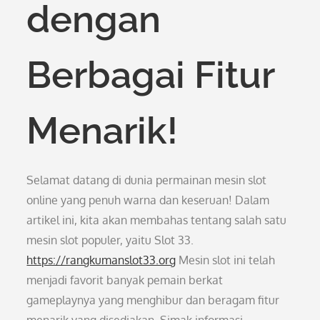
dengan
Berbagai Fitur
Menarik!
Selamat datang di dunia permainan mesin slot
online yang penuh warna dan keseruan! Dalam
artikel ini, kita akan membahas tentang salah satu
mesin slot populer, yaitu Slot 33.
https://rangkumanslot33.org
Mesin slot ini telah
menjadi favorit banyak pemain berkat
gameplaynya yang menghibur dan beragam fitur