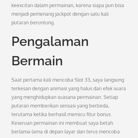
keexcitan dalam permainan, karena siapa pun bisa
menjadi pemenang jackpot dengan satu kali
putaran beruntung.
Pengalaman
Bermain
Saat pertama kali mencoba Slot 33, saya langsung
terkesan dengan animasi yang halus dan efek suara
yang menghidupkan suasana permainan. Setiap
putaran memberikan sensasi yang berbeda,
terutama ketika berhasil memicu fitur bonus.
Keseruan permainan ini membuat saya betah
berlama-lama di depan layar dan terus mencoba