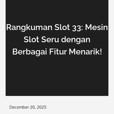
Rangkuman Slot 33: Mesin
Slot Seru dengan
Berbagai Fitur Menarik!
Posted
December 20, 2025