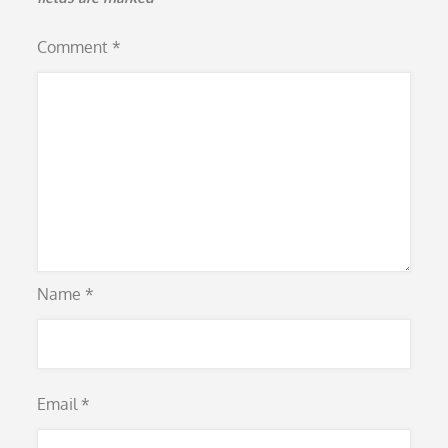
Comment
*
Name
*
Email
*