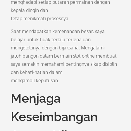
menghadapi setiap putaran permainan dengan
kepala dingin dan
tetap menikmati prosesnya.
Saat mendapatkan kemenangan besar, saya
belajar untuk tidak terlalu terlena dan
mengelolanya dengan bijaksana. Mengalami
jatuh bangun dalam bermain slot online membuat
saya semakin memahami pentingnya sikap disiplin
dan kehati-hatian dalam
mengambil keputusan.
Menjaga
Keseimbangan