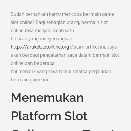
Sudah pernahkah kamu mencoba bermain game
slot online? Bagi sebagian orang, bermain slot
online bisa menjadi salah satu
hiburan yang menyenangkan.
https://artikelslotonline.org
Dalam artikel ini, saya
akan berbagi pengalaman saya dalam bermain slot
online dan beberapa
hal menarik yang saya temui selama perjalanan
bermain game ini.
Menemukan
Platform Slot