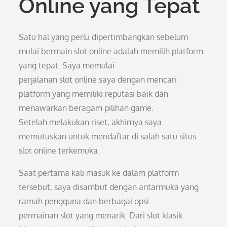
Online yang Tepat
Satu hal yang perlu dipertimbangkan sebelum
mulai bermain slot online adalah memilih platform
yang tepat. Saya memulai
perjalanan slot online saya dengan mencari
platform yang memiliki reputasi baik dan
menawarkan beragam pilihan game.
Setelah melakukan riset, akhirnya saya
memutuskan untuk mendaftar di salah satu situs
slot online terkemuka.
Saat pertama kali masuk ke dalam platform
tersebut, saya disambut dengan antarmuka yang
ramah pengguna dan berbagai opsi
permainan slot yang menarik. Dari slot klasik