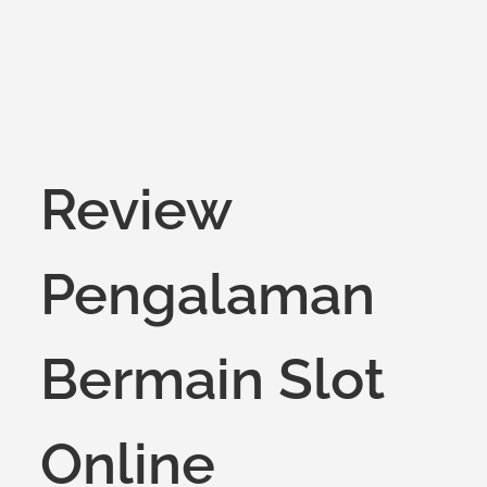
Review
Pengalaman
Bermain Slot
Online