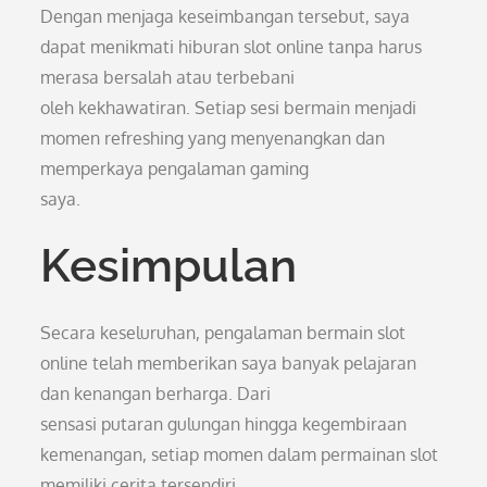
Dengan menjaga keseimbangan tersebut, saya
dapat menikmati hiburan slot online tanpa harus
merasa bersalah atau terbebani
oleh kekhawatiran. Setiap sesi bermain menjadi
momen refreshing yang menyenangkan dan
memperkaya pengalaman gaming
saya.
Kesimpulan
Secara keseluruhan, pengalaman bermain slot
online telah memberikan saya banyak pelajaran
dan kenangan berharga. Dari
sensasi putaran gulungan hingga kegembiraan
kemenangan, setiap momen dalam permainan slot
memiliki cerita tersendiri.