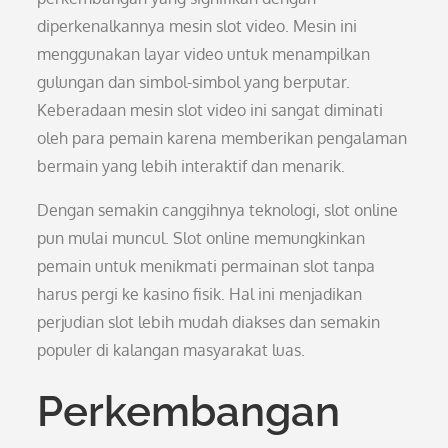
diperkenalkannya mesin slot video. Mesin ini
menggunakan layar video untuk menampilkan
gulungan dan simbol-simbol yang berputar.
Keberadaan mesin slot video ini sangat diminati
oleh para pemain karena memberikan pengalaman
bermain yang lebih interaktif dan menarik.
Dengan semakin canggihnya teknologi, slot online
pun mulai muncul. Slot online memungkinkan
pemain untuk menikmati permainan slot tanpa
harus pergi ke kasino fisik. Hal ini menjadikan
perjudian slot lebih mudah diakses dan semakin
populer di kalangan masyarakat luas.
Perkembangan