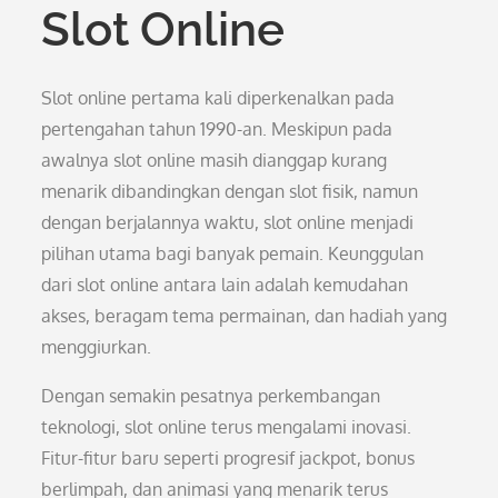
Slot Online
Slot online pertama kali diperkenalkan pada
pertengahan tahun 1990-an. Meskipun pada
awalnya slot online masih dianggap kurang
menarik dibandingkan dengan slot fisik, namun
dengan berjalannya waktu, slot online menjadi
pilihan utama bagi banyak pemain. Keunggulan
dari slot online antara lain adalah kemudahan
akses, beragam tema permainan, dan hadiah yang
menggiurkan.
Dengan semakin pesatnya perkembangan
teknologi, slot online terus mengalami inovasi.
Fitur-fitur baru seperti progresif jackpot, bonus
berlimpah, dan animasi yang menarik terus