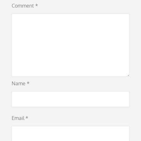
Comment
*
Name
*
Email
*